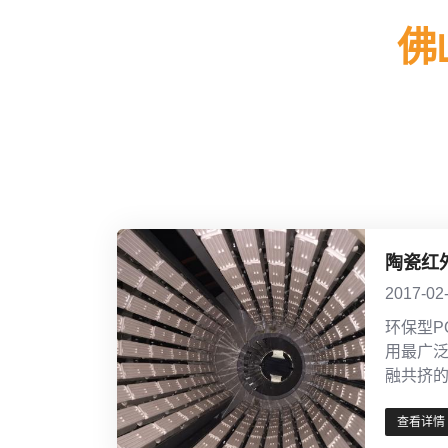
佛
陶瓷红
2017-02
环保型P
用最广
融共挤
查看详情