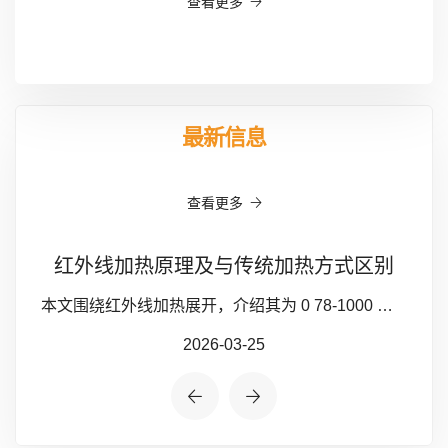
查看更多
最新信息
查看更多
红外线加热原理及与传统加热方式区别
本文围绕红外线加热展开，介绍其为 0 78-1000 微米的电磁波，分短波、中波、长波，依托分子共振实现无介质传热。对比热传导、热对流的特性，凸显红外加热升温快、节能、精准、无损伤且适配真空的优势，为工业加热应用提供理论支撑。
2026-03-25