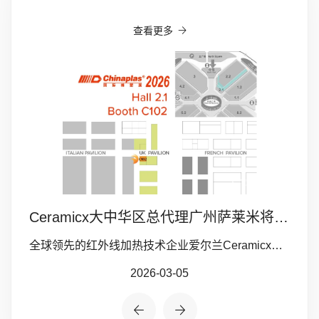
查看更多
区别
本文围绕红外线加热展开，介绍其为 0 78-1000 微米的电磁波，分短波、中波、长波，依托分子共振实现无介质传热。对比热传导、热对流的特性，凸显红外加热升温快、节能、精准、无损伤且适配真空的优势，为工业加热应用提供理论支撑。
Ceramicx大中华区总代理广州萨莱米将亮相CHINAPLAS 2026上海橡塑展
全球领先的红外线加热技术企业爱尔兰Ceramicx公司的大中华区(含港澳台)总代理——广州萨莱米自动化设备有限公司(GSAE)将携Ceramicx全系列先进红外线加热技术及产品于2026年4月21日至24日亮相CHINAPLAS 2026国际橡塑展。
2026-03-05