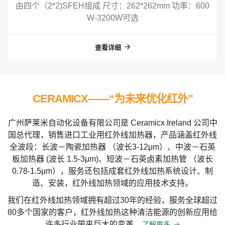
由四个（2*2)SFEH组成 尺寸：262*262mm 功率：600
1
W-3200W可选
查看详细
2
3
CERAMICX——“为未来优化红外”
4
广州萨莱米自动化设备有限公司是 Ceramicx Ireland 公司中
国总代理，销售进口工业用红外线加热器，产品涵盖红外线
全波段：长波－陶瓷加热器 （波长3-12μm）、中波－石英
5
板加热器 (波长 1.5-3μm)、短波－石英卤素加热管 （波长
0.78-1.5μm），服务还包括成套红外线加热系统设计、制
造、安装，红外线加热领域的应用技术支持。
6
我们在红外线加热领域拥有超过30年的经验，服务全球超过
80多个国家的客户，红外线加热这种清洁能源的创新应用给
许多行业带来巨大的变革。
了解更多