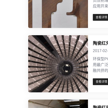
负压把
应用开
查看详情
陶瓷红
2017-02
环保型P
用最广
融共挤
查看详情
陶瓷红