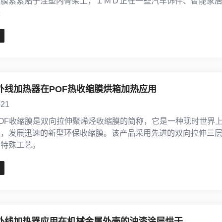
薄膜紧紧贴于注塑内骨架上，ＩＭＤ正在一些汽车饰件、智能家
来
外线加热器在POF热收缩膜烘箱加热应用
-21
OF收缩膜是双向拉伸聚烯烃收缩膜的简称，它是一种现时世界
泛，发展迅速的新型环保收缩膜。该产品采用先进的双向拉伸三
的特殊工艺。
外线加热器应用在机械金属外壳的油漆涂层烘干