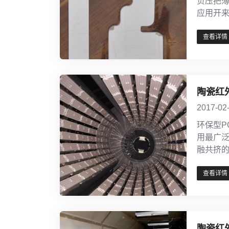
负压把
应用开
查看详情
陶瓷红
2017-02
环保型P
用最广
融共挤
查看详情
陶瓷红